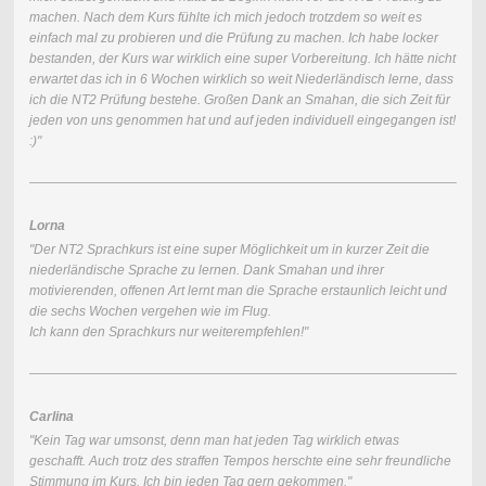
machen. Nach dem Kurs fühlte ich mich jedoch trotzdem so weit es
einfach mal zu probieren und die Prüfung zu machen. Ich habe locker
bestanden, der Kurs war wirklich eine super Vorbereitung. Ich hätte nicht
erwartet das ich in 6 Wochen wirklich so weit Niederländisch lerne, dass
ich die NT2 Prüfung bestehe. Großen Dank an Smahan, die sich Zeit für
jeden von uns genommen hat und auf jeden individuell eingegangen ist!
:)"
Lorna
"Der NT2 Sprachkurs ist eine super Möglichkeit um in kurzer Zeit die
niederländische Sprache zu lernen. Dank Smahan und ihrer
motivierenden, offenen Art lernt man die Sprache erstaunlich leicht und
die sechs Wochen vergehen wie im Flug.
Ich kann den Sprachkurs nur weiterempfehlen!"
Carlina
"Kein Tag war umsonst, denn man hat jeden Tag wirklich etwas
geschafft. Auch trotz des straffen Tempos herschte eine sehr freundliche
Stimmung im Kurs. Ich bin jeden Tag gern gekommen."