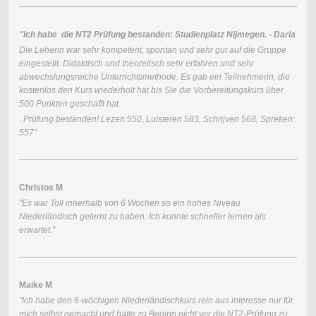
"Ich habe die NT2 Prüfung bestanden: Studienplatz Nijmegen. - Daria
Die Leherin war sehr kompetent, spontan und sehr gut auf die Gruppe
eingestellt. Didaktisch und theoretisch sehr erfahren und sehr
abwechslungsreiche Unterrichtsmethode. Es gab ein Teilnehmerin, die
kostenlos den Kurs wiederholt hat bis Sie die Vorbereitungskurs über
500 Punkten geschafft hat.
. Prüfung bestanden! Lezen:550, Luisteren 583, Schrijven 568, Spreken:
557"
Christos M
"Es war Toll innerhalb von 6 Wochen so ein hohes Niveau
Niederländisch gelernt zu haben. Ich konnte schneller lernen als
erwartet."
Maike M
"Ich habe den 6-wöchigen Niederländischkurs rein aus interesse nur für
mich selbst gemacht und hatte zu Beginn nicht vor die NT2-Prüfung zu