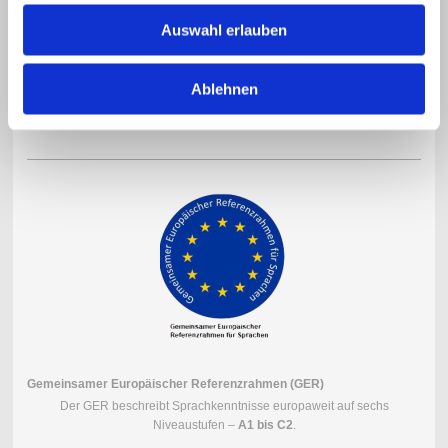
Auswahl erlauben
cnavt-prüfungen
CNaVT-Prüfungszentrum
Ablehnen
Offizielles Prüfungszentrum für
CNaVT-Zertifikate
und professionelle
Prüfungsvorbereitung.
Gemeinsamer Europäischer Referenzrahmen (GER)
Der GER beschreibt Sprachkenntnisse europaweit auf sechs
Niveaustufen –
A1 bis C2
.