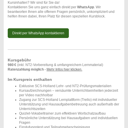
Kursinhalten? Wir sind für Sie da!
Kontaktieren Sie uns ganz einfach direkt per
WhatsApp
. Wir
beantworten Ihnen alle offenen Fragen persönlich, unkompliziert und
helfen Ihnen dabei, Ihren Platz für diesen speziellen Kursblock.
Direkt per WhatsApp kontaktieren
Kursgebühr
980 €
(inkl. NT2-Vorbereitung & umfangreichem Lernmaterial)
Ratenzahlung möglich -
Mehr Infos hier klicken
.
Im Kurspreis enthalten
Exklusive SCS-Holland Lehr- und NT2-Prüfungsmaterialien
Kursaufzeichnungen – versäumte Unterrichtseinheiten jederzeit
per Video nachholbar
Zugang zur SCS-Holland Lernplattform (Trello) mit individueller
Unterstützung und Hausaufgabenbetreuung auch außerhalb der
Unterrichtszeiten
Quizlet-Vokabeltrainer zum effektiven Wortschatzaufbau
Persönliche Unterstützung bei Hausaufgaben und individuellen
Fragen
Einstufungstest und Teilnahmebescheinigung