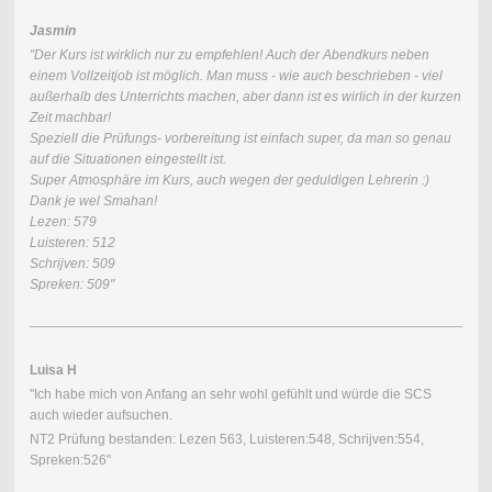
Jasmin
"Der Kurs ist wirklich nur zu empfehlen! Auch der Abendkurs neben
einem Vollzeitjob ist möglich. Man muss - wie auch beschrieben - viel
außerhalb des Unterrichts machen, aber dann ist es wirlich in der kurzen
Zeit machbar!
Speziell die Prüfungs- vorbereitung ist einfach super, da man so genau
auf die Situationen eingestellt ist.
Super Atmosphäre im Kurs, auch wegen der geduldigen Lehrerin :)
Dank je wel Smahan!
Lezen: 579
Luisteren: 512
Schrijven: 509
Spreken: 509"
Luisa H
"Ich habe mich von Anfang an sehr wohl gefühlt und würde die SCS
auch wieder aufsuchen.
NT2 Prüfung bestanden: Lezen 563, Luisteren:548, Schrijven:554,
Spreken:526"