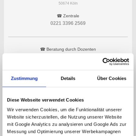
50674 Köln
☎ Zentrale
0221 3396 2569
☎ Beratung durch Dozenten
Unsere Dozenten beraten Sie gerne direkt über WhatsApp.
Kostenlos, persönlich und unverbindlich.
Zustimmung
Details
Über Cookies
Diese Webseite verwendet Cookies
Wir verwenden Cookies, um die Funktionalität unserer 
Offiziell anerkannt
Website sicherzustellen, die Nutzung unserer Website 
Offizielles
CNaVT-Prüfungszentrum
mit Google Analytics zu analysieren und Google Ads zur 
Vorbereitung auf das
NT2-Staatsexamen
Messung und Optimierung unserer Werbekampagnen 
Sprachkurse von
A1 bis C2