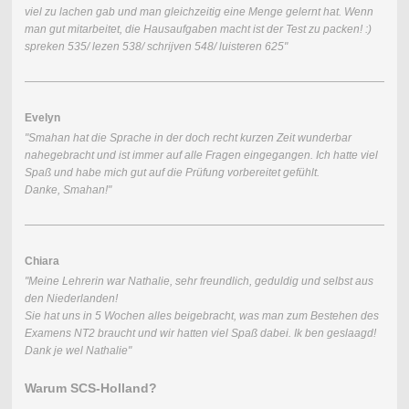
viel zu lachen gab und man gleichzeitig eine Menge gelernt hat. Wenn
man gut mitarbeitet, die Hausaufgaben macht ist der Test zu packen! :)
spreken 535/ lezen 538/ schrijven 548/ luisteren 625"
Evelyn
"Smahan hat die Sprache in der doch recht kurzen Zeit wunderbar
nahegebracht und ist immer auf alle Fragen eingegangen. Ich hatte viel
Spaß und habe mich gut auf die Prüfung vorbereitet gefühlt.
Danke, Smahan!"
Chiara
"Meine Lehrerin war Nathalie, sehr freundlich, geduldig und selbst aus
den Niederlanden!
Sie hat uns in 5 Wochen alles beigebracht, was man zum Bestehen des
Examens NT2 braucht und wir hatten viel Spaß dabei. Ik ben geslaagd!
Dank je wel Nathalie"
Warum SCS-Holland?