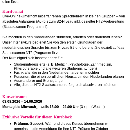
offen lässt.
Kursformat
Live-Online-Unterricht mit erfahrenen Sprachlehrern in kleinen Gruppen – von
absoluten Anfängern (A0) bis zum B2-Niveau inkl. gezielter NT2-Vorbereitung
(Staatsexamen Programm II).
Sie möchten in den Niederlanden studieren, arbeiten oder dauerhaft leben?
Unser Intensivkurs begleitet Sie von den ersten Grundlagen der
niederländischen Sprache bis zum Niveau B2 und bereitet Sie gezielt auf das
Staatsexamen NT2 (Programm II) vor.
Der Kurs eignet sich insbesondere für:
Studieninteressierte (z. B. Medizin, Psychologie, Zahnmedizin,
Physiotherapie und alle weiteren Studienrichtungen)
Fachkräfte, die in den Niederlanden arbeiten möchten
Personen, die einen beruflichen Neustart in den Niederlanden planen
Auswanderer und Grenzgänger
Alle, die das NT2-Staatsexamen erfolgreich absolvieren möchten
Kurszeitraum
03.08.2026 – 14.09.2026
Montag bis Mittwoch
, jeweils
18:00 – 21:00 Uhr
(3 x pro Woche)
Exklusive Vorteile für diesen Kursblock
Prüfungs-Support:
Während dieses Kurses übernehmen wir
gemeinsam die Anmeldung für Ihre NT2-Prüfung im Oktober.