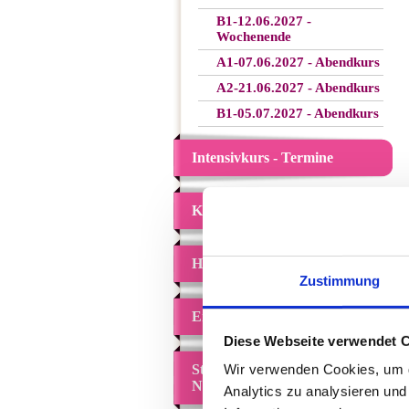
B1-12.06.2027 -
Wochenende
A1-07.06.2027 - Abendkurs
A2-21.06.2027 - Abendkurs
B1-05.07.2027 - Abendkurs
Intensivkurs - Termine
Kursanmeldung
Häufige Fragen (FAQ)
Zustimmung
Erfahrungsberichte
Diese Webseite verwendet 
Wir verwenden Cookies, um di
Studieren in den
Niederlanden
Analytics zu analysieren un