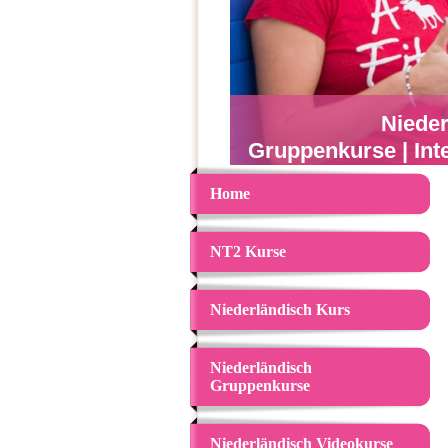
Nieder
Gruppenkurse | Int
Home
NT2 Kurse
Niederländisch Kurs
Niederländisch
Gruppenkurse
Niederländisch Videokurse