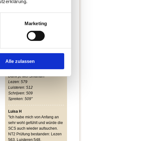
tzerklärung.
neben einem Vollzeitjob ist
möglich. Man muss - wie auch
beschrieben - viel außerhalb
des Unterrichts machen, aber
Marketing
dann ist es wirlich in der kurzen
Zeit machbar!
Speziell die Prüfungs-
vorbereitung ist einfach super,
da man so genau auf die
Situationen eingestellt ist.
Super Atmosphäre im Kurs,
Alle zulassen
auch wegen der geduldigen
Lehrerin :)
Dank je wel Smahan!
Lezen: 579
Luisteren: 512
Schrijven: 509
Spreken: 509"
Luisa H
"Ich habe mich von Anfang an
sehr wohl gefühlt und würde die
SCS auch wieder aufsuchen.
NT2 Prüfung bestanden: Lezen
563, Luisteren:548,