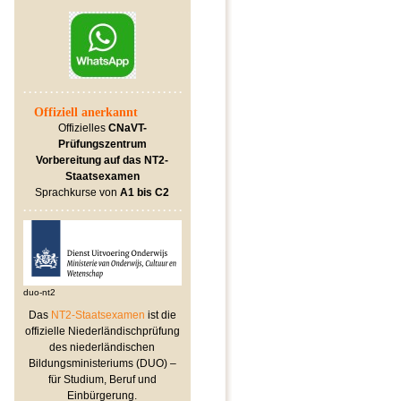
Offiziell anerkannt
Offizielles
CNaVT-
Prüfungszentrum
Vorbereitung auf das
NT2-
Staatsexamen
Sprachkurse von
A1 bis C2
duo-nt2
Das
NT2-Staatsexamen
ist die
offizielle Niederländischprüfung
des niederländischen
Bildungsministeriums (DUO) –
für Studium, Beruf und
Einbürgerung.