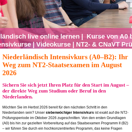
ländisch live online lernen | Kurse von A0 
ensivkurse | Videokurse | NT2- & CNaVT Pr
Niederländisch Intensivkurs (A0–B2): Ihr
Weg zum NT2-Staatsexamen im August
2026
Sichern Sie sich jetzt Ihren Platz für den Start im August –
der direkte Weg zum Studium oder Beruf in den
Niederlanden.
Möchten Sie im Herbst 2026 bereit für den nächsten Schritt in den
Niederlanden sein? Unser
siebenwöchiger Intensivkurs
ist exakt auf die NT2-
Prüfungsperiode im Oktober 2026 zugeschnitten. Von den ersten Grundlagen
(A0) bis hin zur gezielten Vorbereitung auf das Staatsexamen Programm II (B2)
– wir führen Sie durch ein hochkonzentriertes Programm, das keine Fragen