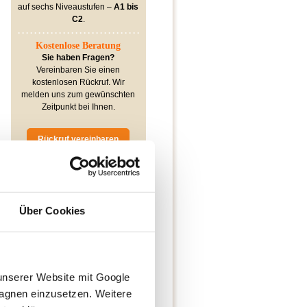
auf sechs Niveaustufen –
A1 bis
C2
.
Kostenlose Beratung
Sie haben Fragen?
Vereinbaren Sie einen
kostenlosen Rückruf. Wir
melden uns zum gewünschten
Zeitpunkt bei Ihnen.
Rückruf vereinbaren
Mehr
Erfahrungsberichte
Über Cookies
finden Sie
hier
⭐Teilnehmerbewertungen
⭐⭐⭐⭐⭐
4,9 / 5 Sterne
Jasmin
unserer Website mit Google 
"Der Kurs ist wirklich nur zu
gnen einzusetzen. Weitere 
empfehlen! Auch der Abendkurs