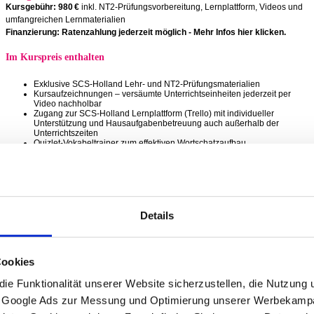
Kursgebühr:
980 €
inkl. NT2-Prüfungsvorbereitung, Lernplattform, Videos und
umfangreichen Lernmaterialien
Finanzierung:
Ratenzahlung jederzeit möglich
-
Mehr Infos hier klicken
.
Im Kurspreis enthalten
Exklusive SCS-Holland Lehr- und NT2-Prüfungsmaterialien
Kursaufzeichnungen – versäumte Unterrichtseinheiten jederzeit per
Video nachholbar
Zugang zur SCS-Holland Lernplattform (Trello) mit individueller
Unterstützung und Hausaufgabenbetreuung auch außerhalb der
Unterrichtszeiten
Quizlet-Vokabeltrainer zum effektiven Wortschatzaufbau
Persönliche Unterstützung bei Hausaufgaben und individuellen Fragen
Einstufungstest und Teilnahmebescheinigung
Kostenloser Zugang zu unseren Grammatik- und Lernvideos
Kostenloser Zugang zum kompletten B1-B2 Videokurs
Details
Kursplan – Wochenübersicht
A1.1 – Woche 1
Mo., 03.08.2026 -
18:00 – 21:00 Uhr
Cookies
Di., 04.08.2026 -
18:00 – 21:00 Uhr
Mi., 05.08.2026 -
18:00 – 21:00 Uhr
e Funktionalität unserer Website sicherzustellen, die Nutzung 
A1.2 – Woche 2
d Google Ads zur Messung und Optimierung unserer Werbekampa
Mo., 10.08.2026 -
18:00 – 21:00 Uhr