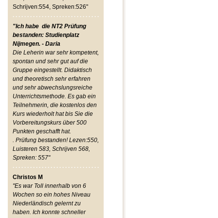
Schrijven:554, Spreken:526"
"Ich habe die NT2 Prüfung
bestanden: Studienplatz
Nijmegen. - Daria
Die Leherin war sehr kompetent,
spontan und sehr gut auf die
Gruppe eingestellt. Didaktisch
und theoretisch sehr erfahren
und sehr abwechslungsreiche
Unterrichtsmethode. Es gab ein
Teilnehmerin, die kostenlos den
Kurs wiederholt hat bis Sie die
Vorbereitungskurs über 500
Punkten geschafft hat.
. Prüfung bestanden! Lezen:550,
Luisteren 583, Schrijven 568,
Spreken: 557"
Christos M
"Es war Toll innerhalb von 6
Wochen so ein hohes Niveau
Niederländisch gelernt zu
haben. Ich konnte schneller