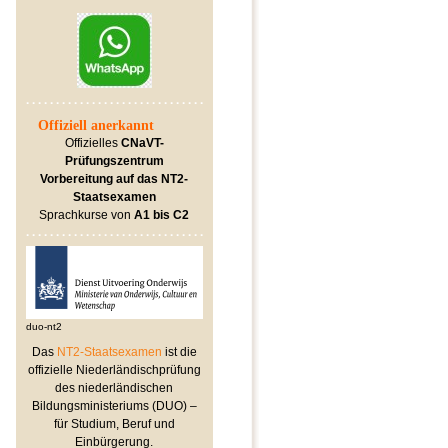
Offiziell anerkannt
Offizielles
CNaVT-
Prüfungszentrum
Vorbereitung auf das
NT2-
Staatsexamen
Sprachkurse von
A1 bis C2
duo-nt2
Das
NT2-Staatsexamen
ist die
offizielle Niederländischprüfung
des niederländischen
Bildungsministeriums (DUO) –
für Studium, Beruf und
Einbürgerung.