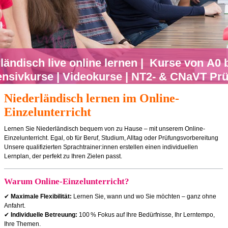
ländisch live online lernen | Kurse von A0 
ensivkurse | Videokurse | NT2- & CNaVT Pr
Niederländisch lernen im Online-
Einzelunterricht
Lernen Sie Niederländisch bequem von zu Hause – mit unserem Online-
Einzelunterricht. Egal, ob für Beruf, Studium, Alltag oder Prüfungsvorbereitung
Unsere qualifizierten Sprachtrainer:innen erstellen einen individuellen
Lernplan, der perfekt zu Ihren Zielen passt.
Warum Online-Einzelunterricht?
✔
Maximale Flexibilität:
Lernen Sie, wann und wo Sie möchten – ganz ohne
Anfahrt.
✔
Individuelle Betreuung:
100 % Fokus auf Ihre Bedürfnisse, Ihr Lerntempo,
Ihre Themen.