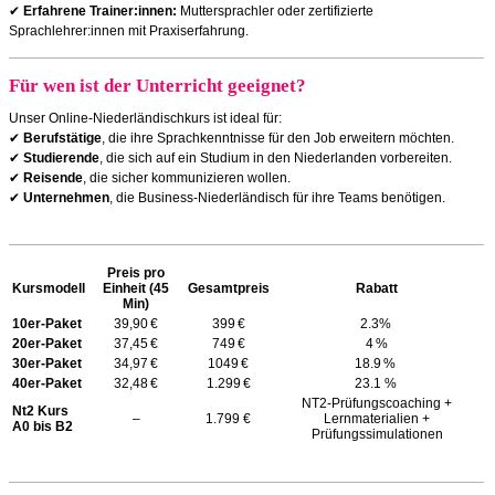
✔
Erfahrene Trainer:innen:
Muttersprachler oder zertifizierte
Sprachlehrer:innen mit Praxiserfahrung.
Für wen ist der Unterricht geeignet?
Unser Online-Niederländischkurs ist ideal für:
✔
Berufstätige
, die ihre Sprachkenntnisse für den Job erweitern möchten.
✔
Studierende
, die sich auf ein Studium in den Niederlanden vorbereiten.
✔
Reisende
, die sicher kommunizieren wollen.
✔
Unternehmen
, die Business-Niederländisch für ihre Teams benötigen.
Preis pro
Kursmodell
Einheit (45
Gesamtpreis
Rabatt
Min)
10er-Paket
39,90 €
399 €
2.3%
20er-Paket
37,45 €
749 €
4 %
30er-Paket
34,97 €
1049 €
18.9 %
40er-Paket
32,48 €
1.299 €
23.1 %
NT2-Prüfungscoaching +
Nt2 Kurs
–
1.799 €
Lernmaterialien +
A0 bis B2
Prüfungssimulationen