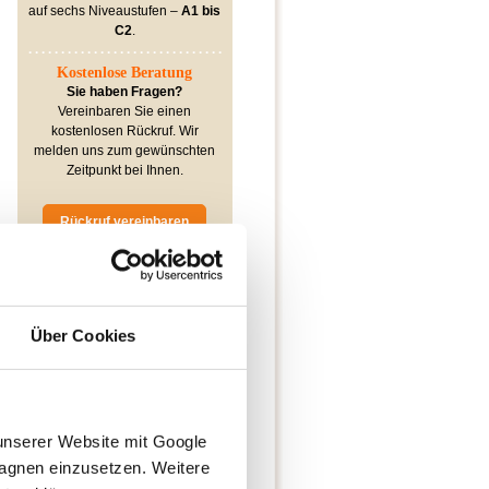
auf sechs Niveaustufen –
A1 bis
C2
.
Kostenlose Beratung
Sie haben Fragen?
Vereinbaren Sie einen
kostenlosen Rückruf. Wir
melden uns zum gewünschten
Zeitpunkt bei Ihnen.
Rückruf vereinbaren
Mehr
Erfahrungsberichte
Über Cookies
finden Sie
hier
⭐Teilnehmerbewertungen
⭐⭐⭐⭐⭐
4,9 / 5 Sterne
Jasmin
unserer Website mit Google 
"Der Kurs ist wirklich nur zu
gnen einzusetzen. Weitere 
empfehlen! Auch der Abendkurs