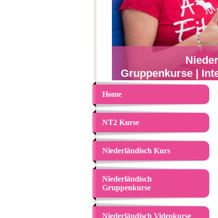
Nieder
Gruppenkurse | Int
Home
NT2 Kurse
Niederländisch Kurs
Niederländisch
Gruppenkurse
Niederländisch Videokurse