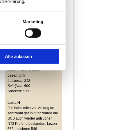
tzerklärung.
neben einem Vollzeitjob ist
möglich. Man muss - wie auch
beschrieben - viel außerhalb
des Unterrichts machen, aber
Marketing
dann ist es wirlich in der kurzen
Zeit machbar!
Speziell die Prüfungs-
vorbereitung ist einfach super,
da man so genau auf die
Situationen eingestellt ist.
Super Atmosphäre im Kurs,
Alle zulassen
auch wegen der geduldigen
Lehrerin :)
Dank je wel Smahan!
Lezen: 579
Luisteren: 512
Schrijven: 509
Spreken: 509"
Luisa H
"Ich habe mich von Anfang an
sehr wohl gefühlt und würde die
SCS auch wieder aufsuchen.
NT2 Prüfung bestanden: Lezen
563, Luisteren:548,